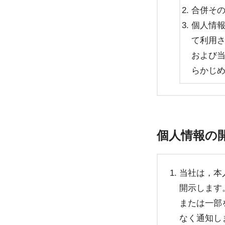
合併そ
個人情
て利用
および
らかじ
個人情報の
当社は，本
開示します
または一部
なく通知し