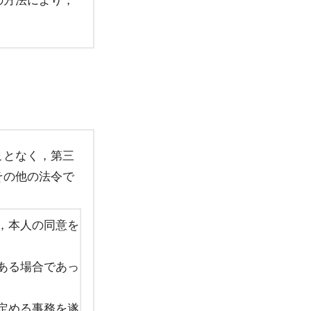
の方法により，
。
ことなく，第三
その他の法令で
，本人の同意を
ある場合であっ
定める事務を遂